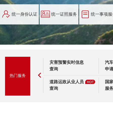
领
灾害预警实时信息
汽车以旧换新
查询
申请（...
热门服务
贴申
道路运政从业人员
国家地理信息
查询
服务平...