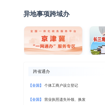
异地事项跨域办
京津冀“一网通办”服务专区
长三角
跨省通办
【全国】
个体工商户设立登记
“丝路通办”服务专区
东
【全国】
营业执照遗失补领、换发