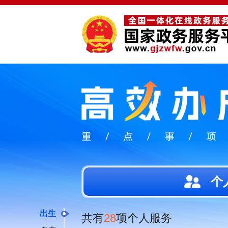
个
出生
共有
28
项个人服务