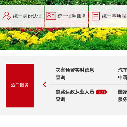
子社保卡申领
灾害预警实时信息
汽
查询
申请
热门服务
疾人两项补贴申
道路运政从业人员
国
程...
查询
服务